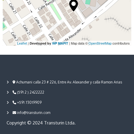
c
h
e
s
Leaflet
|
| Map data ©
OpenStreetMap
contributors
Developed by
WP MAPIT
Achumani calle 23 # 226, Entre Av. Alexander y calle Ramon Arias
(591 2 ) 2422222
+591 73019909
info@transturin.com
Copyright © 2024 Transturin Ltda.