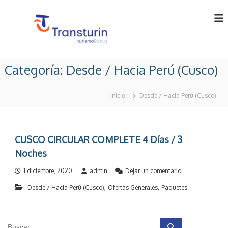
S
a
l
t
a
T
T
r
o
r
Categoría:
Desde / Hacia Perú (Cusco)
a
u
a
l
r
n
o
c
Inicio
Desde / Hacia Perú (Cusco)
p
o
s
e
n
t
r
t
u
a
e
t
r
CUSCO CIRCULAR COMPLETE 4 Días / 3
n
o
i
Noches
r
i
n
i
d
e
n
1 diciembre, 2020
admin
Dejar un comentario
L
o
n
B
t
,
,
Desde / Hacia Perú (Cusco)
Ofertas Generales
Paquetes
C
o
U
d
l
S
i
a
C
v
B
.
O
i
B