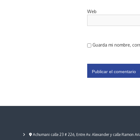
Web
Guarda mi nombre, corr
Achumani calle 23 # 226, Entre Av. Alexander y calle Ramon Ari