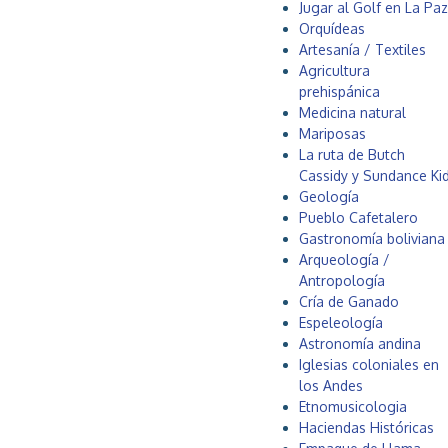
a
Jugar al Golf en La Paz
o
.
Orquídeas
l
Artesanía / Textiles
i
Agricultura
v
prehispánica
i
Medicina natural
a
Mariposas
La ruta de Butch
Cassidy y Sundance Ki
Geología
Pueblo Cafetalero
Gastronomía boliviana
Arqueología /
Antropología
Cría de Ganado
Espeleología
Astronomía andina
Iglesias coloniales en
los Andes
Etnomusicologia
Haciendas Históricas