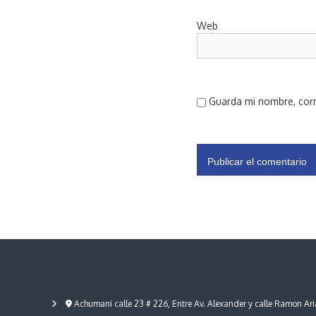
Web
Guarda mi nombre, corr
Achumani calle 23 # 226, Entre Av. Alexander y calle Ramon Ari