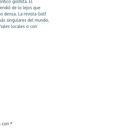
ntico golfista. El
endió de lo lejos que
s densa. La revista Golf
más singulares del mundo.
nales locales o con
s con
*