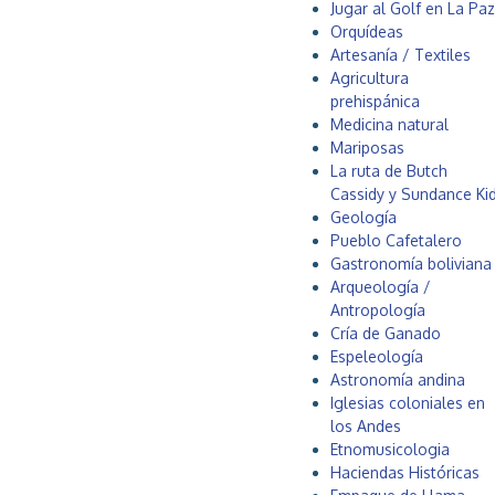
a
Jugar al Golf en La Paz
o
.
Orquídeas
l
Artesanía / Textiles
i
Agricultura
v
prehispánica
i
Medicina natural
a
Mariposas
La ruta de Butch
Cassidy y Sundance Ki
Geología
Pueblo Cafetalero
Gastronomía boliviana
Arqueología /
Antropología
Cría de Ganado
Espeleología
Astronomía andina
Iglesias coloniales en
los Andes
Etnomusicologia
Haciendas Históricas