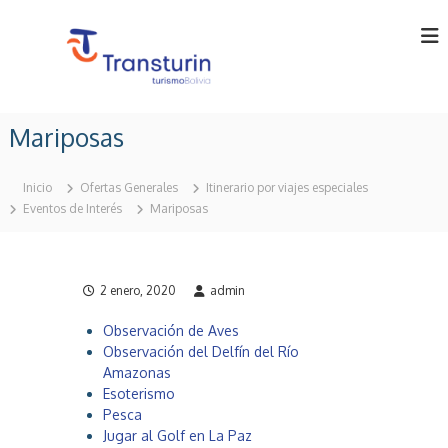
S
a
l
t
a
T
T
r
o
r
Mariposas
a
u
a
l
r
n
o
c
Inicio
Ofertas Generales
Itinerario por viajes especiales
p
o
s
Eventos de Interés
Mariposas
e
n
t
r
t
u
a
e
t
r
n
o
2 enero, 2020
admin
i
r
i
n
i
d
Observación de Aves
n
L
o
Observación del Delfín del Río
B
t
o
Amazonas
d
l
Esoterismo
i
a
Pesca
v
Jugar al Golf en La Paz
.
i