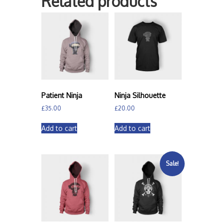
Related products
Patient Ninja
Ninja Silhouette
£
35.00
£
20.00
Add to cart
Add to cart
Sale!