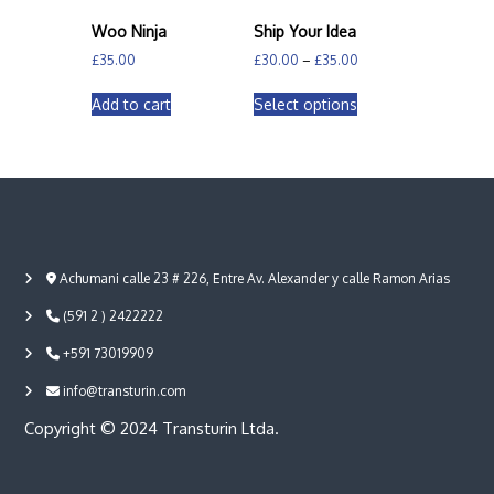
Woo Ninja
Ship Your Idea
P
£
35.00
£
30.00
–
£
35.00
r
T
i
Add to cart
Select options
h
c
i
e
s
r
a
p
n
r
g
o
e
d
:
u
£
Achumani calle 23 # 226, Entre Av. Alexander y calle Ramon Arias
c
3
(591 2 ) 2422222
0
t
.
h
+591 73019909
0
a
0
s
info@transturin.com
t
m
h
Copyright © 2024 Transturin Ltda.
u
r
o
l
u
t