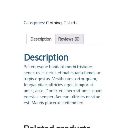
p
p
y
N
Categories:
Clothing
,
T-shirts
i
n
j
Description
Reviews (0)
a
q
Description
u
a
Pellentesque habitant morbi tristique
n
senectus et netus et malesuada fames ac
t
turpis egestas. Vestibulum tortor quam,
i
feugiat vitae, ultricies eget, tempor sit
t
amet, ante. Donec eu libero sit amet quam
y
egestas semper. Aenean ultricies mi vitae
est. Mauris placerat eleifend leo.