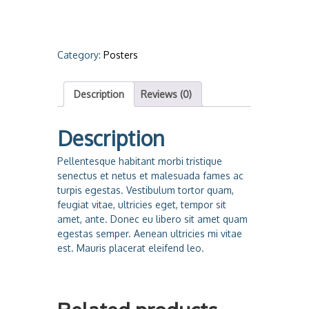
e
m
i
u
Category:
Posters
m
Q
u
Description
Reviews (0)
a
l
Description
i
t
Pellentesque habitant morbi tristique
y
senectus et netus et malesuada fames ac
q
turpis egestas. Vestibulum tortor quam,
u
feugiat vitae, ultricies eget, tempor sit
a
amet, ante. Donec eu libero sit amet quam
n
egestas semper. Aenean ultricies mi vitae
t
est. Mauris placerat eleifend leo.
i
t
y